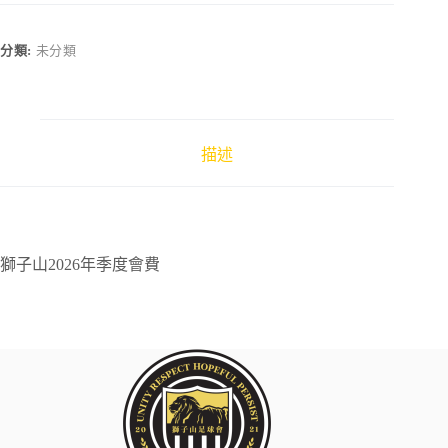
年
季
分類:
未分類
度
會
費
數
量
描述
獅子山2026年季度會費