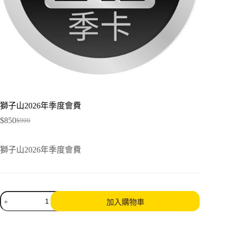
獅子山2026年季度會費
$
850
$
900
Original
Current
price
price
was:
is:
獅子山2026年季度會費
$900.
$850.
獅
加入購物車
子
山
2026