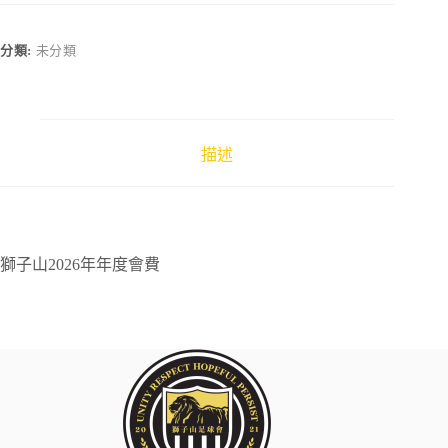
年
年
分類:
未分類
度
會
費
數
量
描述
獅子山2026年年度會費