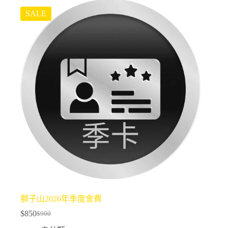
SALE
獅子山2026年季度會費
$
850
$
900
Original
Current
price
price