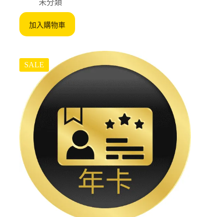
未分類
was:
is:
$900.
$850.
加入購物車
SALE