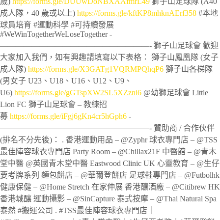
歲)
https://forms.gle/DUUwDoNBXAAfmrL49
獅子山足球隊 (A40
成人隊，40 歲或以上)
https://forms.gle/kftKP8mhknAErf358
#本地
球員培育 #運動科學 #可持續發展
#WeWinTogetherWeLoseTogether ‐
———————————————————- 獅子山足球會 歡迎
大家加入我們，如有興趣請填寫以下表格： 獅子山鳳凰隊 (女子
成人隊)
https://forms.gle/X3GATg1VQRMPQhqP6
獅子山各梯隊
(男女子 U23、U18、U16、U12、U9、
U6)
https://forms.gle/gGTspXW2SL5XZzni6
@幼獅足球會 Little
Lion FC 獅子山足球會 – 教練招
募
https://forms.gle/iFgj6gKn4cr5hGph6
‐
———————————————————- 贊助商 / 合作伙伴
(排名不分先後)： . 香港運動用品 – @Zyphr 球衣專門店 – @TSS
最佳陣容球衣專門店 Party Room – @Chillax21F 中醫館 – @青木
堂中醫 @英國青木堂中醫 Eastwood Clinic UK 心靈教育 – @生仔
要考牌系列 麵包餅店 – @華爾登餅店 足球鞋專門店 – @Futbolhk
健康保健 – @Home Stretch 在家伸展 香港釀酒廠 – @Citibrew HK
香港城釀 運動攝影 – @SinCapture 泰式按摩 – @Thai Natural Spa
泰然 #搬運公司 . #TSS最佳陣容球衣專門店｜