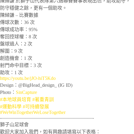
陳綽謙 於獅子山代表隊第六週聯賽賽事表現出色，助攻助守，
防守穩健之餘，更有一個助攻。
陳綽謙 – 比賽數據
傳球次數：36 次
傳球成功率：95%
奪回控球權：8 次
盤球過人：2 次
解圍：9 次
創造機會：1 次
射門命中目標：3 次
助攻：1 次
https://youtu.be/jJO-hiT5Kdo
Design：@BigHead_design_ (IG ID)
Photo：
SinCapture
#本地球員培育
​
#著重青訓
#運動科學
​
#可持續發展
#WeWinTogetherWeLoseTogether
‐———————————————————-
獅子山足球會
歡迎大家加入我們，如有興趣請填寫以下表格：