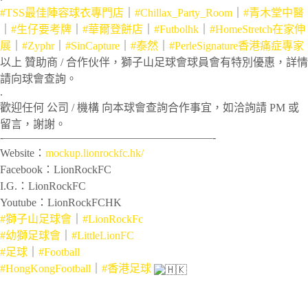
#TSS最佳陣容球衣專門店
｜
#Chillax_Party_Room
｜
#青木堂中醫
｜
#生仔要考牌
｜
#華爾登餅店
｜
#Futbolhk
｜
#HomeStretch在家伸
展
｜
#Zyphr
｜
#SinCapture
｜
#泰然
｜
#PerleSignature香港痛症專家
以上 贊助商 / 合作伙伴，獅子山足球會球員會有特別優惠，詳情
請向球會查詢。
.
歡迎任何 公司 / 機構 向本球會查詢合作事宜，如洽詢請 PM 或
留言，謝謝。
‐———————————————————-
Website：
mockup.lionrockfc.hk/
Facebook：LionRockFC
I.G.：LionRockFC
Youtube：LionRockFCHK
#獅子山足球會
｜
#LionRockFc
#幼獅足球會
｜
#LittleLionFC
#足球
｜
#Football
#HongKongFootball
｜
#香港足球