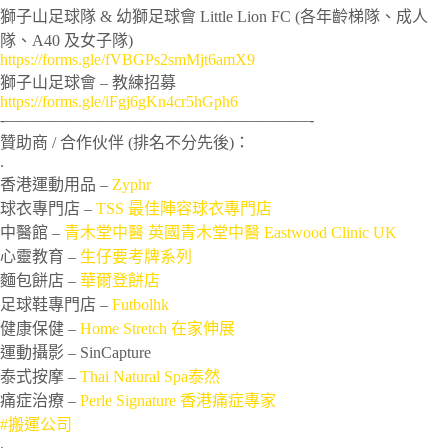
獅子山足球隊 & 幼獅足球會 Little Lion FC (各年齡梯隊、成人
隊、A40 及女子隊)
https://forms.gle/fVBGPs2smMjt6amX9
獅子山足球會 – 教練招募
https://forms.gle/iFgj6gKn4cr5hGph6
‐———————————————————-
贊助商 / 合作伙伴 (排名不分先後)：
.
香港運動用品 –
Zyphr
球衣專門店 –
TSS 最佳陣容球衣專門店
中醫館 –
青木堂中醫
英國青木堂中醫 Eastwood Clinic UK
心靈教育 –
生仔要考牌系列
麵包餅店 –
華爾登餅店
足球鞋專門店 –
Futbolhk
健康保健 –
Home Stretch 在家伸展
運動攝影 – SinCapture
泰式按摩 –
Thai Natural Spa泰然
痛症治療 –
Perle Signature 香港痛症專家
#搬運公司
.